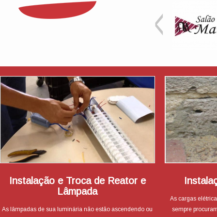
Instalação e Troca de Reator e
Instala
Lâmpada
As cargas elétric
As lâmpadas de sua luminária não estão ascendendo ou
sempre procuram